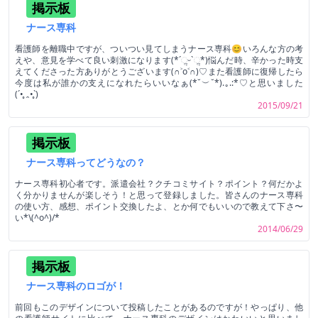
掲示板
ナース専科
看護師を離職中ですが、ついつい見てしまうナース専科😊いろんな方の考
えや、意見を学べて良い刺激になります(*ˊૢᵕˋૢ*)悩んだ時、辛かった時支
えてくださった方ありがとうございます(∩˃o˂∩)♡また看護師に復帰したら
今度は私が誰かの支えになれたらいいなぁ(*˘︶˘*).｡.:*♡と思いました
(´•̥ ̯ •̥`)
2015/09/21
掲示板
ナース専科ってどうなの？
ナース専科初心者です。派遣会社？クチコミサイト？ポイント？何だかよ
く分かりませんが楽しそう！と思って登録しました。皆さんのナース専科
の使い方、感想、ポイント交換したよ、とか何でもいいので教えて下さ〜
い*\(^o^)/*
2014/06/29
掲示板
ナース専科のロゴが！
前回もこのデザインについて投稿したことがあるのですが！やっぱり、他