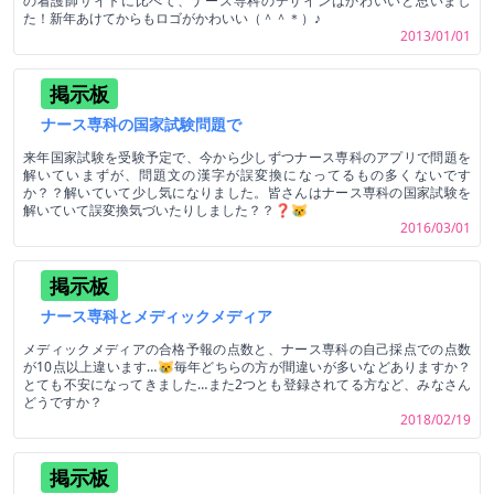
の看護師サイトに比べて、ナース専科のデザインはかわいいと思いまし
た！新年あけてからもロゴがかわいい（＾＾＊）♪
2013/01/01
掲示板
ナース専科の国家試験問題で
来年国家試験を受験予定で、今から少しずつナース専科のアプリで問題を
解いていまずが、問題文の漢字が誤変換になってるもの多くないです
か？？解いていて少し気になりました。皆さんはナース専科の国家試験を
解いていて誤変換気づいたりしました？？❓😿
2016/03/01
掲示板
ナース専科とメディックメディア
メディックメディアの合格予報の点数と、ナース専科の自己採点での点数
が10点以上違います…😿毎年どちらの方が間違いが多いなどありますか？
とても不安になってきました…また2つとも登録されてる方など、みなさん
どうですか？
2018/02/19
掲示板