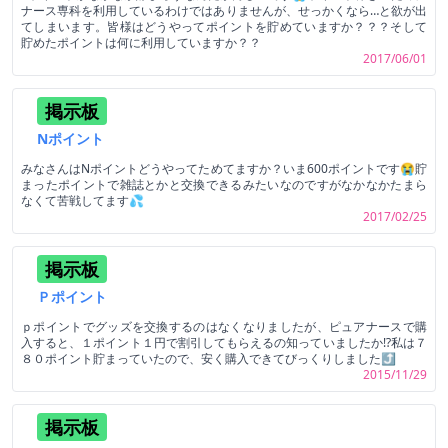
ナース専科を利用しているわけではありませんが、せっかくなら…と欲が出
てしまいます。皆様はどうやってポイントを貯めていますか？？？そして
貯めたポイントは何に利用していますか？？
2017/06/01
掲示板
Nポイント
みなさんはNポイントどうやってためてますか？いま600ポイントです😭貯
まったポイントで雑誌とかと交換できるみたいなのですがなかなかたまら
なくて苦戦してます💦
2017/02/25
掲示板
Ｐポイント
ｐポイントでグッズを交換するのはなくなりましたが、ピュアナースで購
入すると、１ポイント１円で割引してもらえるの知っていましたか⁉私は７
８０ポイント貯まっていたので、安く購入できてびっくりしました⤴
2015/11/29
掲示板