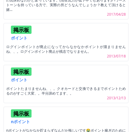
の気休めなのかと迷っています。(現在気力が低下中でもあります)パワース
トーンを持っている方で、実際の所どうなんでしょうか？教えて頂けると
嬉...
2017/04/28
掲示板
ポイント
ログインポイントが廃止になってからなかなかポイントが溜まりません
ね、、。ログインポイント廃止が残念でなりません。
2013/07/18
掲示板
ポイント
ポイントたまりませんね、、。クオカードと交換できるまでポイントため
るのがすごく大変、。半分諦めてます、。
2013/12/13
掲示板
nポイント
nポイントがなかなか貯まらずなんだか悔しいです😭ポイント稼ぎのために