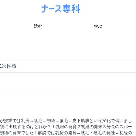
読む
学ぶ
が授業では乳房→陰毛→初経→腋毛→皮下脂肪という変化で習いまし
最後に出現するのはどれか？１乳房の発育２初経の発来３身長のスパー
初経の発来でした！解説では乳房の発育→腋毛・陰毛の発達→初経の