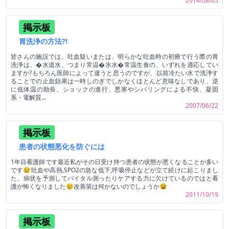
2014/08/05
掲示板
胃洗浄の方法?!
皆さんの施設では、吐血疑いまたは、明らかな吐血時の初療で行う際の胃
洗浄は、�水道水、つまり常温�氷水�常温生食の、いずれを適応してい
ますか?もちろん医師によって違うと思うのですが、以前冷たい水で洗浄す
ることでの止血効果は一時しのぎでしかなくほとんど意味なしであり、逆
に低体温の助長、ショックの進行、悪寒やシバリングによる不快、凝固
系・電解質...
2007/06/22
掲示板
患者の状態悪化を防ぐには
1年目看護師です最近私がその日受け持つ患者の状態が悪くなることが多い
です😢吐血や高熱,SPO2の急な低下,呼吸停止などが立て続けに起こりまし
た。病状を予測してバイタル測ったりケアする力に欠けているのではと看
護が怖くなりました😢改善策は何かないのでしょうか😫
2011/10/19
掲示板