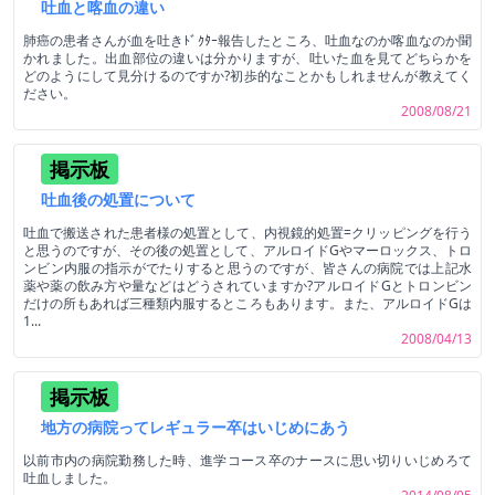
吐血と喀血の違い
肺癌の患者さんが血を吐きﾄﾞｸﾀｰ報告したところ、吐血なのか喀血なのか聞
かれました。出血部位の違いは分かりますが、吐いた血を見てどちらかを
どのようにして見分けるのですか?初歩的なことかもしれませんが教えてく
ださい。
2008/08/21
掲示板
吐血後の処置について
吐血で搬送された患者様の処置として、内視鏡的処置=クリッピングを行う
と思うのですが、その後の処置として、アルロイドGやマーロックス、トロ
ンビン内服の指示がでたりすると思うのですが、皆さんの病院では上記水
薬や薬の飲み方や量などはどうされていますか?アルロイドGとトロンビン
だけの所もあれば三種類内服するところもあります。また、アルロイドGは
1...
2008/04/13
掲示板
地方の病院ってレギュラー卒はいじめにあう
以前市内の病院勤務した時、進学コース卒のナースに思い切りいじめろて
吐血しました。