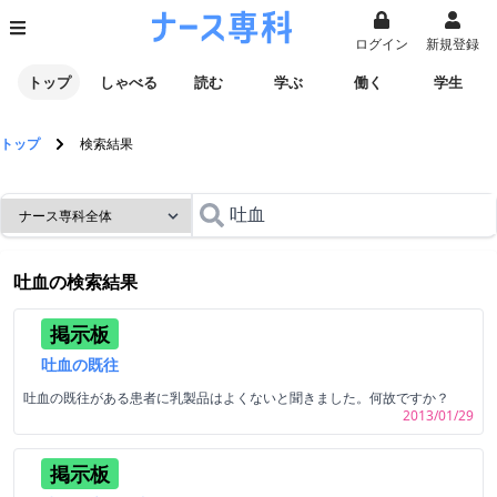
ログイン
新規登録
トップ
しゃべる
読む
学ぶ
働く
学生
トップ
検索結果
吐血
の検索結果
掲示板
吐血の既往
吐血の既往がある患者に乳製品はよくないと聞きました。何故ですか？
2013/01/29
掲示板