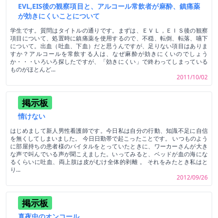
EVL,EIS後の観察項目と、アルコール常飲者が麻酔、鎮痛薬
が効きにくいことについて
学生です。質問はタイトルの通りです。まずは、ＥＶＬ，ＥＩＳ後の観察
項目について、処置時に鎮痛薬を使用するので、不穏、転倒、転落、嚥下
について。出血（吐血、下血）だと思うんですが、足りない項目はありま
すか？アルコールを常飲する人は、なぜ麻酔が効きにくいのでしょう
か・・・いろいろ探したですが、「効きにくい」で終わってしまっている
ものがほとんど...
2011/10/02
掲示板
情けない
はじめまして新人男性看護師です。今日私は自分の行動、知識不足に自信
を無くしてしまいました。 今日日勤帯で起こったことです。 いつものよう
に部屋持ちの患者様のバイタルをとっていたときに、ワーカーさんが大き
な声で叫んでいる声が聞こえました。いってみると、ベッドが血の海にな
るくらいに吐血、両上肢は皮がむけ全体的剥離 。 それをみたとき私はと
り...
2012/09/26
掲示板
真夜中のオンコール