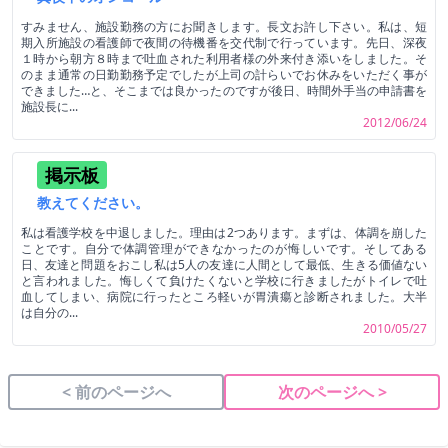
すみません、施設勤務の方にお聞きします。長文お許し下さい。私は、短
期入所施設の看護師で夜間の待機番を交代制で行っています。先日、深夜
１時から朝方８時まで吐血された利用者様の外来付き添いをしました。そ
のまま通常の日勤勤務予定でしたが上司の計らいでお休みをいただく事が
できました…と、そこまでは良かったのですが後日、時間外手当の申請書を
施設長に...
2012/06/24
掲示板
教えてください。
私は看護学校を中退しました。理由は2つあります。まずは、体調を崩した
ことです。自分で体調管理ができなかったのが悔しいです。そしてある
日、友達と問題をおこし私は5人の友達に人間として最低、生きる価値ない
と言われました。悔しくて負けたくないと学校に行きましたがトイレで吐
血してしまい、病院に行ったところ軽いが胃潰瘍と診断されました。大半
は自分の...
2010/05/27
< 前のページへ
次のページへ >