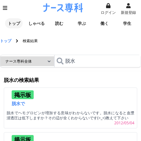
ログイン
新規登録
トップ
しゃべる
読む
学ぶ
働く
学生
トップ
検索結果
脱水
の検索結果
掲示板
脱水で
脱水でヘモグロビンが増加する意味がわからないです。脱水になると血漿
浸透圧は低下しますか？その辺が全くわからないです(>_<)教えて下さい
2012/05/04
掲示板