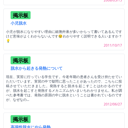
2008/05/15
掲示板
小児脱水
小児が脱水になりやすい理由に細胞外液が多いからって書いてあるんです
けど意味がよくわからないんです😢わかりやすく説明できる人いますか？
💡
2011/10/17
掲示板
脱水から起きる発熱について
現在、実習に行っている学生です。今老年期の患者さんを受け持たせてい
ただいています。実習の中で疑問に思ったことがあったので、こちらに投
稿させていただきました。発熱すると脱水を起こすことはわかるのです
が、脱水を起こすと発熱するメカニズムがいまいちわかりません。私が調
べた参考書では、発熱の原因の中に脱水ということは書かれているのです
が、なぜなの...
2012/06/27
掲示板
高張性脱水にやら発熱