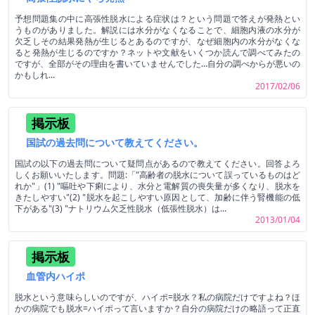
予想問題集の中に高張性脱水による症状は？という問題で答えが発熱とい
うものがありました。解説には水分がなくなることで、細胞内液の水分が
欠乏しその結果発熱が生じるとあるのですが、なぜ細胞内の水分がなくな
ると発熱が生じるのですか？ネットや文献をいくつか読んで調べてみたの
ですが、全部がその理由を書いていませんでした…自分の調べからが悪いの
かもしれ...
2017/02/06
掲示板
国試の過去問について教えてください。
国試の以下の過去問について疑問点があるので教えてください。回答よろ
しくお願いいたします。問題:「"高齢者の脱水について誤っているものはど
れか"」(1) "嘔吐や下痢により、水分と電解質の喪失量が多くなり、脱水を
きたしやすい"(2) "脱水を起こしやすい原因として、加齢に伴う腎機能の低
下がある"(3) "ナトリウム欠乏性脱水（低張性脱水）は...
2013/01/04
掲示板
血管内ハイポ
脱水という意味らしいのですが、ハイポ=脱水？私の病院だけですよね？ほ
かの病院でも脱水=ハイポって言いますか？自分の病院だけの略語って正直