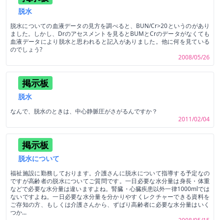
脱水
脱水についての血液データの見方を調べると、BUN/Cr>20というのがあり
ました。しかし、Drのアセスメントを見るとBUMとCrのデータがなくても
血液データにより脱水と思われると記入がありました。他に何を見ている
のでしょう?
2008/05/26
掲示板
脱水
なんで、脱水のときは、中心静脈圧がさがるんですか？
2011/02/04
掲示板
脱水について
福祉施設に勤務しております。介護さんに脱水について指導する予定なの
ですが高齢者の脱水についてご質問です。一日必要な水分量は身長・体重
などで必要な水分量は違いますよね。腎臓・心臓疾患以外一律1000mlでは
ないですよね。一日必要な水分量を分かりやすくレクチャーできる資料を
ご存知の方、もしくは介護さんから、ずばり高齢者に必要な水分量はいく
つか...