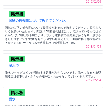
2017/02/06
掲示板
国試の過去問について教えてください。
国試の以下の過去問について疑問点があるので教えてください。回答よろ
しくお願いいたします。問題:「"高齢者の脱水について誤っているものはど
れか"」(1) "嘔吐や下痢により、水分と電解質の喪失量が多くなり、脱水を
きたしやすい"(2) "脱水を起こしやすい原因として、加齢に伴う腎機能の低
下がある"(3) "ナトリウム欠乏性脱水（低張性脱水）は...
2013/01/04
掲示板
脱水で
脱水でヘモグロビンが増加する意味がわからないです。脱水になると血漿
浸透圧は低下しますか？その辺が全くわからないです(>_<)教えて下さい
2012/05/04
掲示板
脱水