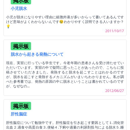
掲示板
小児脱水
小児が脱水になりやすい理由に細胞外液が多いからって書いてあるんです
けど意味がよくわからないんです😢わかりやすく説明できる人いますか？
💡
2011/10/17
掲示板
脱水から起きる発熱について
現在、実習に行っている学生です。今老年期の患者さんを受け持たせてい
ただいています。実習の中で疑問に思ったことがあったので、こちらに投
稿させていただきました。発熱すると脱水を起こすことはわかるのです
が、脱水を起こすと発熱するメカニズムがいまいちわかりません。私が調
べた参考書では、発熱の原因の中に脱水ということは書かれているのです
が、なぜなの...
2012/06/27
掲示板
肝性脳症
肝性脳症について勉強中です。肝性脳症を引き起こす要因として１.消化管
出血２.過食や高蛋白食３.便秘４.下痢や過量の利尿剤投与による脱水５.睡