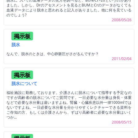
脱水についての血液データの見方を調べると、BUN/Cr>20というのがあり
ました。しかし、Drのアセスメントを見るとBUMとCrのデータがなくても
血液データにより脱水と思われると記入がありました。他に何を見ている
のでしょう?
2008/05/26
掲示板
脱水
なんで、脱水のときは、中心静脈圧がさがるんですか？
2011/02/04
掲示板
脱水について
福祉施設に勤務しております。介護さんに脱水について指導する予定なの
ですが高齢者の脱水についてご質問です。一日必要な水分量は身長・体重
などで必要な水分量は違いますよね。腎臓・心臓疾患以外一律1000mlでは
ないですよね。一日必要な水分量を分かりやすくレクチャーできる資料を
ご存知の方、もしくは介護さんから、ずばり高齢者に必要な水分量はいく
つか...
2008/05/15