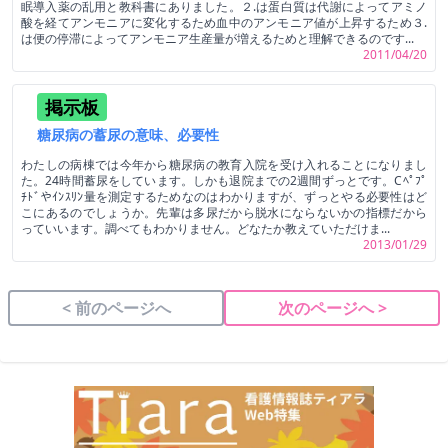
眠導入薬の乱用と教科書にありました。２.は蛋白質は代謝によってアミノ
酸を経てアンモニアに変化するため血中のアンモニア値が上昇するため３.
は便の停滞によってアンモニア生産量が増えるためと理解できるのです...
2011/04/20
掲示板
糖尿病の蓄尿の意味、必要性
わたしの病棟では今年から糖尿病の教育入院を受け入れることになりまし
た。24時間蓄尿をしています。しかも退院までの2週間ずっとです。Cﾍﾟﾌﾟ
ﾁﾄﾞやｲﾝｽﾘﾝ量を測定するためなのはわかりますが、ずっとやる必要性はど
こにあるのでしょうか。先輩は多尿だから脱水にならないかの指標だから
っていいます。調べてもわかりません。どなたか教えていただけま...
2013/01/29
< 前のページへ
次のページへ >