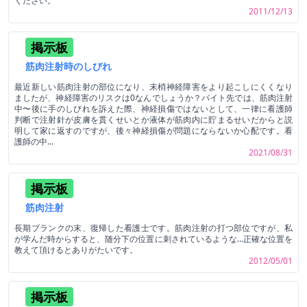
ください。
2011/12/13
掲示板
筋肉注射時のしびれ
最近新しい筋肉注射の部位になり、末梢神経障害をより起こしにくくなり
ましたが、神経障害のリスクは0なんでしょうか？バイト先では、筋肉注射
中〜後に手のしびれを訴えた際、神経損傷ではないとして、一律に看護師
判断で注射針が皮膚を貫くせいとか液体が筋肉内に貯まるせいだからと説
明して家に返すのですが、後々神経損傷が問題にならないか心配です。看
護師の中...
2021/08/31
掲示板
筋肉注射
長期ブランクの末、復帰した看護士です。筋肉注射の打つ部位ですが、私
が学んだ時からすると、随分下の位置に刺されているような…正確な位置を
教えて頂けるとありがたいです。
2012/05/01
掲示板