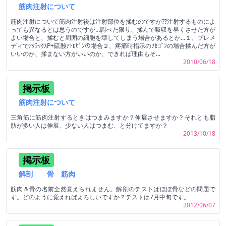
筋肉注射について
筋肉注射について筋肉注射後は注射部位を揉むのですか??注射するものによ
っても異なるとは思うのですが…調べた限り、揉んで吸収を早くさせた方が
よい場合と、揉むと周囲の細胞を壊してしまう場合があるとか…１、プレメ
ディでｱﾀﾗｯｸｽP+硫酸ｱﾄﾛﾋﾟﾝの場合２、疼痛時指示のｿｾｺﾞﾝの場合揉んだ方が
いいのか、揉まない方がいいのか、できれば理由もそ...
2010/06/18
掲示板
筋肉注射について
三角筋に筋肉注射するときはつまみますか？伸展させますか？それとも脂
肪が多い人は伸展、少ない人はつまむ、と分けてますか？
2013/10/18
掲示板
解剖 骨 筋肉
筋肉＆骨の名前全然覚えられません。解剖のテストはほぼ骨などの問題で
す。どのように覚えればよろしいですか？テストは7月中旬です。
2012/06/07