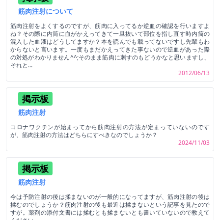
筋肉注射について
筋肉注射をよくするのですが、筋肉に入ってるか逆血の確認を行いますよ
ね？その際に内筒に血がかえってきて一旦抜いて部位を指し直す時内筒の
混入した血液はどうしてますか？本を読んでも載ってないですし先輩もわ
からないと言います。一度もまだかえってきた事ないので逆血があった際
の対処がわかりません^^;そのまま筋肉に刺すのもどうかなと思いますし、
それと...
2012/06/13
掲示板
筋肉注射
コロナワクチンが始まってから筋肉注射の方法が定まっていないのです
が、筋肉注射の方法はどちらにすべきなのでしょうか？
2024/11/03
掲示板
筋肉注射
今は予防注射の後は揉まないのが一般的になってますが、筋肉注射の後は
揉むのでしょうか？筋肉注射の後も最近は揉まないという記事を見たので
すが。薬剤の添付文書には揉むとも揉まないとも書いていないので教えて