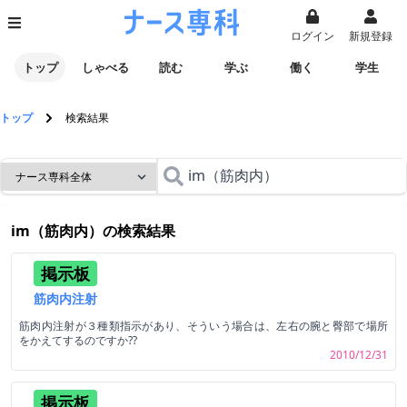
ログイン
新規登録
トップ
しゃべる
読む
学ぶ
働く
学生
トップ
検索結果
im（筋肉内）
の検索結果
掲示板
筋肉内注射
筋肉内注射が３種類指示があり、そういう場合は、左右の腕と臀部で場所
をかえてするのですか??
2010/12/31
掲示板